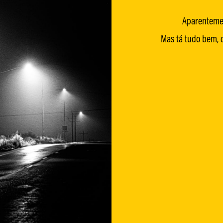
Aparentemen
Mas tá tudo bem, c